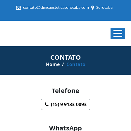
contato@clinicaesteticasorocaba.com
Sorocaba
Clínica
de
Estética
CONTATO
em
Home
/
Contato
Sorocaba
Telefone
(15) 9 9133-0093
WhatsApp