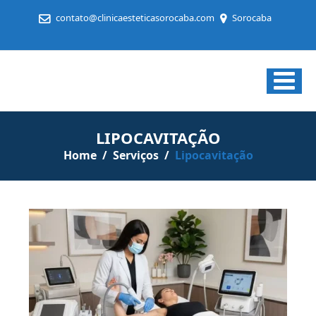
contato@clinicaesteticasorocaba.com
Sorocaba
Clínica
de
Estética
LIPOCAVITAÇÃO
em
Home
/
Serviços
/
Lipocavitação
Sorocaba